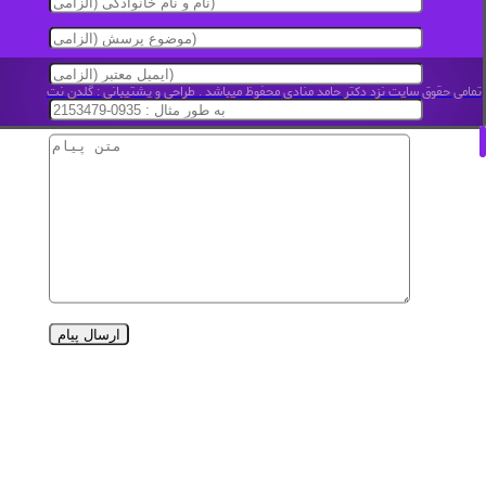
تمامی حقوق سایت نزد دکتر حامد منادی محفوظ میباشد . طراحی و پشتیبانی : گلدن نت
ارسال پیام