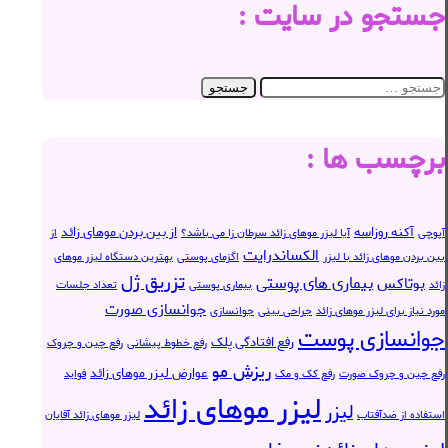
جستجو در سایت :
جستجو
جستجو
برای:
برچسب ها :
آکنه روزاسه
از بین بردن موهای زائد
آپوچی
آیا لیزر موهای زائد سرطان زا می باشد؟
از
الکساندرایت
بین بردن موهای زائد با لیزر
اگزمای پوستی
بهترین دستگاه لیزر موهای
تزریق ژل
بیماری های پوستی
بوتاکس
زائد
بیماری پوستی
تعداد جلسات
جوانسازی صورت
مورد نیاز برای لیزر موهای زائد
جراحی بینی
جوانسازی
جوانسازی پوست
رفع افتادگی پلک
رفع خطوط پیشانی
رفع چین و چروک
ریزش مو
عوارض لیزر موهای زائد
رفع چین و چروک صورت
رفع کک و مک
فواید
لیزر موهای زائد
لیزر
استفاده از ضدآفتاب
لیزر موهای زائد آقایان