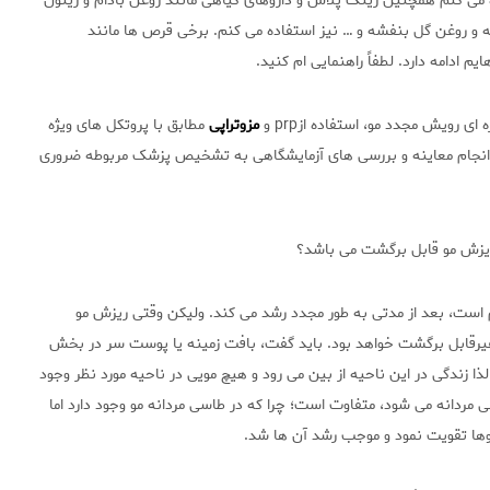
می کنم همچنین زینگ پلاس و داروهای گیاهی مانند روغن بادام و زیتون
ه و روغن گل بنفشه و … نیز استفاده می کنم. برخی قرص ها مانند
 ای رویش مجدد مو، استفاده ازprp و
مزوتراپی
مطابق با پروتکل های ویژه
ی انجام معاینه و بررسی های آزمایشگاهی به تشخیص پزشک مربوطه ضروری
ریزش مو قابل برگشت می باشد؟
الم است، بعد از مدتی به طور مجدد رشد می کند. ولیکن وقتی ریزش مو
غیرقابل برگشت خواهد بود. باید گفت، بافت زمینه یا پوست سر در بخش
ا زندگی در این ناحیه از بین می رود و هیچ مویی در ناحیه مورد نظر وجود
 مردانه می شود، متفاوت است؛ چرا که در طاسی مردانه مو وجود دارد اما
اروها تقویت نمود و موجب رشد آن ها شد.