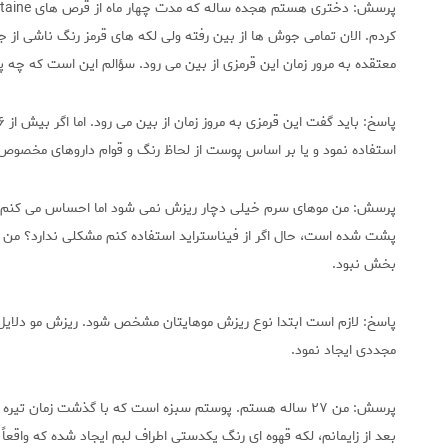
پرسش: دختری هستم هجده ساله که مدت چهار ماه از قرص های accutaine برای
کردم. الان تمامی جوش ها از بین رفته ولی لکه های قرمز رنگ ناشی ا
معتقده به مرور زمان این قرمزی از بین می رود. سؤالم این است که چه پ
پاسخ: باید گفت این قرمزی به مروز زمان از بین می رود. اما اگر بیش از ۶ ماه از قطع دارو می گذرد می توان از
استفاده نمود و یا بر اساس پوست از لحاظ رنگ و قوام داروهای مخصوص 
پرسش: من موهای سرم خیلی دچار ریزش نمی شود اما احساس می کنم هر
پشت شده است، حال اگر از فیناستراید استفاده کنم مشکلی ندارد؟ من 
بخش نبود.
پاسخ: لازم است ابتدا نوع ریزش موهایتان مشخص شود. ریزش مو دلایل ب
مجددی ایجاد نمود.
پرسش: من ۲۷ ساله هستم. پوستم سبزه است که با گذشت زمان ت
بعد از زایمانم، لکه قهوه ای رنگ یکدستی اطراف لبم ایجاد شده که واقع