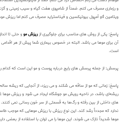
موهام دست می زنم احساس درد می کنم. فعلاً از ماینوکسیدیل استفاده 
و رزماری مصرف می کنم. ضمناً از شامپوی هفت گیاه و سیب زمینی و گزن
ویتامین dو آمپول بیوتیکسین و فیناستراید مصرف می کنم اما ریزش موهایم ادامه دارد. لطفاً راهنمایی ام کنید.
پاسخ: یکی از روش های مناسب برای جلوگیری از
ریزش مو
و حتی تا اندازه
آن برای موها می باشد. البته در خصوص بیماری شما پیش از هر اقدام
است.
پرسش: از جمله پرسش های رایج درباره پوست و مو این است که کدام 
پاسخ: زمانی که مو از ساقه می‏ شکند و می‏ ریزد، از آنجایی که ریشه س
ریشه‌ای باشد، در ناحیه رویش مو جوشگاه ایجاد می شود و ریزش موها 
های داخلی از بین رفته و رگ‌ها به قسمتی از سر خون رسانی نمی کنند. لذ
ندارد که مجدداً رشد کند. این نوع ریزش با ریزش موهایی که موجب طاسی
موها شدیداً نازک می شوند. این موها را می توان با استفاده از بعضی د