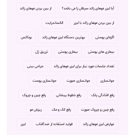
آیا لیزر موهای زائد سرطان زا می باشد؟
از بین بردن موهای زائد
از بین بردن موهای زائد با لیزر
الکساندرایت
اگزمای پوستی
بهترین دستگاه لیزر موهای زائد
بوتاکس
بیماری های پوستی
بیماری پوستی
تزریق ژل
تعداد جلسات مورد نیاز برای لیزر موهای زائد
جراحی بینی
جوانسازی
جوانسازی صورت
جوانسازی پوست
رفع افتادگی پلک
رفع خطوط پیشانی
رفع چین و چروک
رفع چین و چروک صورت
رفع کک و مک
ریزش مو
عوارض لیزر موهای زائد
فواید استفاده از ضدآفتاب
لیزر