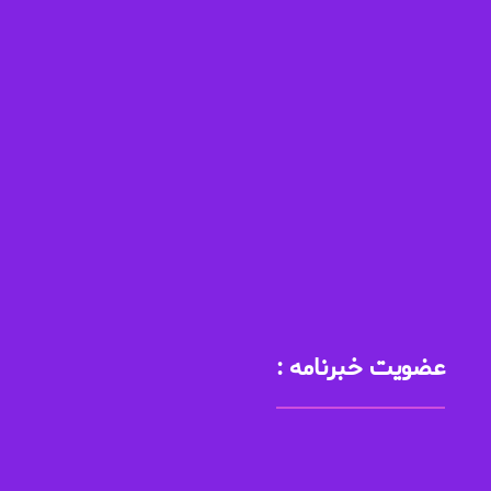
قیطریه ، بلوار اندرزگو ، بین بلوار کاوه و قیطریه ، پلاک ۱۳۴ ،
طبقه سوم ، واحد ۴
عضویت خبرنامه :