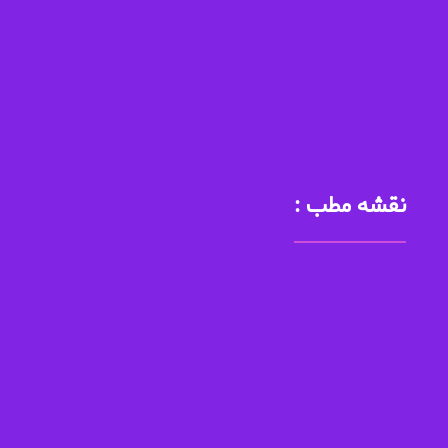
سال در این رشته فارغ الاتحصیل گردید و به عضویت انجمن
متخصصین پوست و موی ایران برگزیده شد و به عنوان متخصص
فعال در زمینه پیوند مو (کاشت مو) از سوی این انجمن معرفی شد.
نقشه مطب :