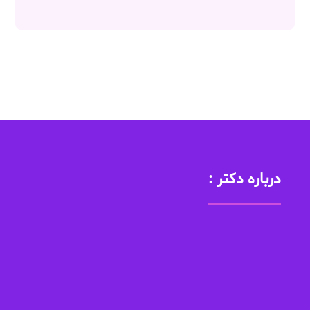
درباره دکتر :
دکتر منادی با رتبه کل 57 کشوری در دانشگاه علوم پزشکی تهران
پذیرفته شد پس از اتمام دوره پزشکی عمومی بلافاصله در رشته
تخصصی بیماری های پوست و مو پذبرفته شد و طی گذراندن 4