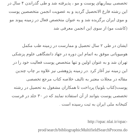
تخصصی بیماری
های پوست و مو ، پذیرفته شد و طی گذراندن ۴ سال در
این رشته فارغ الاتحصیل گردید و به عضویت انجمن متخصصین پوست
و موی ایران برگزیده شد و به عنوان متخصص فعال در زمینه پیوند مو
(کاشت مو) از سوی این انجمن معرفی شد
ایشان در طی ۲ سال تحصیل و ممارست در زمینه طب مکمل
هومیوپاتی موفق به اتمام این دوره در جهاد دانشگاهی علوم پزشکی
تهران شد و به عنوان اولین و تنها متخصص پوست فعالیت خود را در
این زمینه نیز آغاز کرد .در زمینه پژوهشی نیز علاوه بر چاپ چندین
مقاله در مجلات معتبر به تالیف خلاصه کتاب مرجع تخصصی
پوست(کتاب بلونیا) پرداخت تا همکاران مشغول به تحصیل در رشته
تخصصی پوست بتوانند از آن استفاده نمایند که در ۳۰ جلد در فرست
کتبخانه ملی ایران به ثبت رسیده است .
http://opac.nlai.ir/opac-
prod/search/bibliographicMultifieldSearchProcess.do