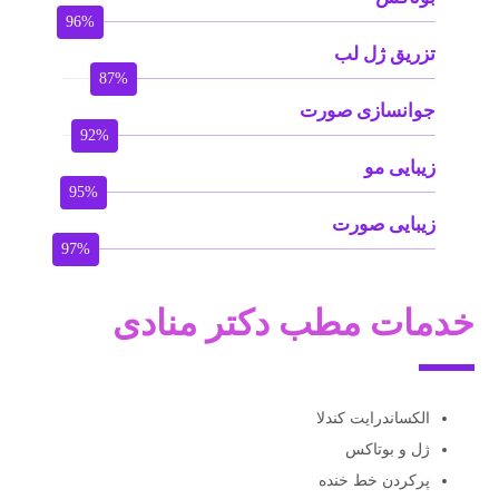
96%
تزریق ژل لب
87%
جوانسازی صورت
92%
زیبایی مو
95%
زیبایی صورت
97%
خدمات مطب دکتر منادی
الکساندرایت کندلا
ژل و بوتاکس
پرکردن خط خنده